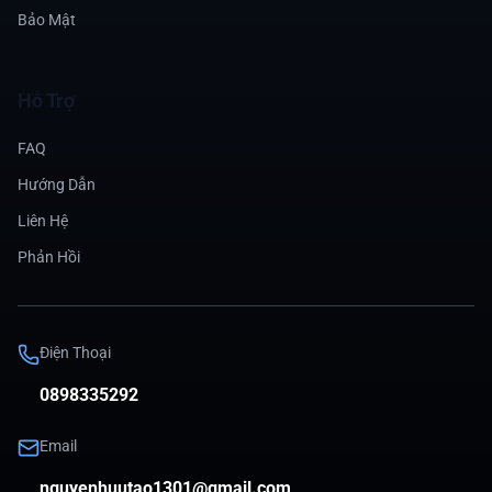
Bảo Mật
Hỗ Trợ
FAQ
Hướng Dẫn
Liên Hệ
Phản Hồi
Điện Thoại
0898335292
Email
nguyenhuutao1301@gmail.com