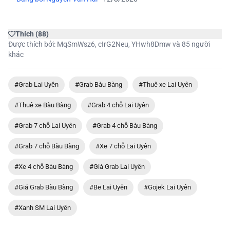
Thích
(
88
)
Được thích bởi:
MqSmWsz6
,
cIrG2Neu
,
YHwh8Dmw
và 85 người
khác
#Grab Lai Uyên
#Grab Bàu Bàng
#Thuê xe Lai Uyên
#Thuê xe Bàu Bàng
#Grab 4 chỗ Lai Uyên
#Grab 7 chỗ Lai Uyên
#Grab 4 chỗ Bàu Bàng
#Grab 7 chỗ Bàu Bàng
#Xe 7 chỗ Lai Uyên
#Xe 4 chỗ Bàu Bàng
#Giá Grab Lai Uyên
#Giá Grab Bàu Bàng
#Be Lai Uyên
#Gojek Lai Uyên
#Xanh SM Lai Uyên