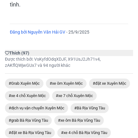
tình.
Đăng bởi
Nguyễn Văn Hải GV
-
25/9/2025
Thích
(
97
)
Được thích bởi:
VsKyfdOdqXDJF
,
X91UsJ2Jh71v4
,
zAKflQWjwGUx7
và 94 người khác
#Grab Xuyên Mộc
#xe ôm Xuyên Mộc
#đặt xe Xuyên Mộc
#xe 4 chỗ Xuyên Mộc
#xe 7 chỗ Xuyên Mộc
#dịch vụ vận chuyển Xuyên Mộc
#Bà Rịa Vũng Tàu
#grab Bà Rịa Vũng Tàu
#xe ôm Bà Rịa Vũng Tàu
#đặt xe Bà Rịa Vũng Tàu
#xe 4 chỗ Bà Rịa Vũng Tàu