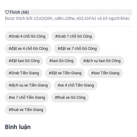
Thích
(
68
)
Được thích bởi:
z2oQQIRt
,
odKcJ08w
,
e0ZJGFA2
và 65 người khác
#Grab 4 chỗ Gò Công
#Grab 7 chỗ Gò Công
#đặt xe 4 chỗ Gò Công
#đặt xe 7 chỗ Gò Công
#đặt taxi Gò Công
#taxi Gò Công
#dịch vụ taxi Gò Công
#Grab Tiền Giang
#đặt xe Tiền Giang
#taxi Tiền Giang
#dịch vụ xe Tiền Giang
#xe 4 chỗ Tiền Giang
#xe 7 chỗ Tiền Giang
#thuê xe Gò Công
#thuê xe Tiền Giang
Bình luận