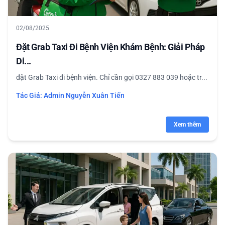
02/08/2025
Đặt Grab Taxi Đi Bệnh Viện Khám Bệnh: Giải Pháp
Di...
đặt Grab Taxi đi bệnh viện. Chỉ cần gọi 0327 883 039 hoặc tr...
Tác Giả:
Admin Nguyễn Xuân Tiến
Xem thêm