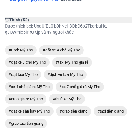
Thích
(
52
)
Được thích bởi:
UnaUfEL0jb0hNel
,
3QbD6p2TkqrbuHc
,
q3Owmjo5iHrQKjp
và 49 người khác
#Grab Mỹ Tho
#đặt xe 4 chỗ Mỹ Tho
#đặt xe 7 chỗ Mỹ Tho
#taxi Mỹ Tho giá rẻ
#đặt taxi Mỹ Tho
#dịch vụ taxi Mỹ Tho
#xe 4 chỗ giá rẻ Mỹ Tho
#xe 7 chỗ giá rẻ Mỹ Tho
#grab giá rẻ Mỹ Tho
#thuê xe Mỹ Tho
#đặt xe sân bay Mỹ Tho
#grab tiền giang
#taxi tiền giang
#grab taxi tiền giang