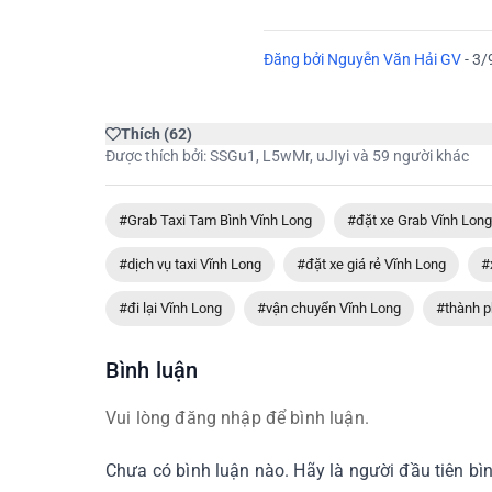
Đăng bởi
Nguyễn Văn Hải GV
-
3/
Thích
(
62
)
Được thích bởi:
SSGu1
,
L5wMr
,
uJIyi
và 59 người khác
#Grab Taxi Tam Bình Vĩnh Long
#đặt xe Grab Vĩnh Long
#dịch vụ taxi Vĩnh Long
#đặt xe giá rẻ Vĩnh Long
#
#đi lại Vĩnh Long
#vận chuyển Vĩnh Long
#thành p
Bình luận
Vui lòng đăng nhập để bình luận.
Chưa có bình luận nào. Hãy là người đầu tiên bìn