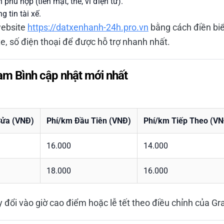
hù hợp (tiền mặt, thẻ, ví điện tử).
 tin tài xế.
website
https://datxenhanh-24h.pro.vn
bằng cách điền biể
e, số điện thoại để được hỗ trợ nhanh nhất.
am Bình cập nhật mới nhất
Cửa (VNĐ)
Phí/km Đầu Tiên (VNĐ)
Phí/km Tiếp Theo (VN
16.000
14.000
18.000
16.000
y đổi vào giờ cao điểm hoặc lễ tết theo điều chỉnh của Gr