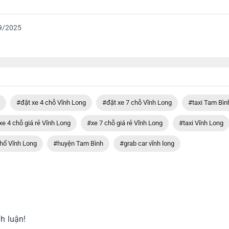
9/2025
#đặt xe 4 chỗ Vĩnh Long
#đặt xe 7 chỗ Vĩnh Long
#taxi Tam Bìn
xe 4 chỗ giá rẻ Vĩnh Long
#xe 7 chỗ giá rẻ Vĩnh Long
#taxi Vĩnh Long
hố Vĩnh Long
#huyện Tam Bình
#grab car vĩnh long
h luận!