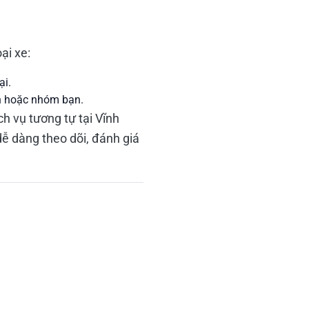
ại xe:
ại.
nh hoặc nhóm bạn.
h vụ tương tự tại Vĩnh
dễ dàng theo dõi, đánh giá