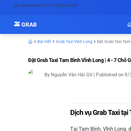
📧
nguyenhuutao1301@gmail.com
🚕 GRAB
Bài Viết
Grab Taxi Vĩnh Long
Đặt Grab Taxi Tam 
Đặt Grab Taxi Tam Bình Vĩnh Long | 4 - 7 Chỗ
By
Nguyễn Văn Hải GV
| Published on
9/
Dịch vụ Grab Taxi tại
Tại Tam Bình, Vĩnh Long, 