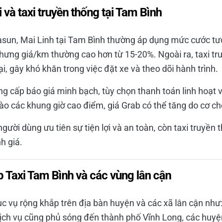
 và taxi truyền thống tại Tam Bình
asun, Mai Linh tại Tam Bình thường áp dụng mức cước t
hưng giá/km thường cao hơn từ 15-20%. Ngoài ra, taxi t
i, gây khó khăn trong việc đặt xe và theo dõi hành trình.
ng cấp báo giá minh bạch, tùy chọn thanh toán linh hoạt 
o các khung giờ cao điểm, giá Grab có thể tăng do cơ chế
người dùng ưu tiên sự tiện lợi và an toàn, còn taxi truyền 
h giá.
 Taxi Tam Bình và các vùng lân cận
ục vụ rộng khắp trên địa bàn huyện và các xã lân cận nh
 dịch vụ cũng phủ sóng đến thành phố Vĩnh Long, các huyệ