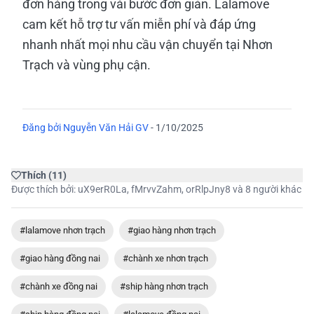
đơn hàng trong vài bước đơn giản. Lalamove
cam kết hỗ trợ tư vấn miễn phí và đáp ứng
nhanh nhất mọi nhu cầu vận chuyển tại Nhơn
Trạch và vùng phụ cận.
Đăng bởi
Nguyễn Văn Hải GV
-
1/10/2025
Thích
(
11
)
Được thích bởi:
uX9erR0La
,
fMrvvZahm
,
orRlpJny8
và 8 người khác
#lalamove nhơn trạch
#giao hàng nhơn trạch
#giao hàng đồng nai
#chành xe nhơn trạch
#chành xe đồng nai
#ship hàng nhơn trạch