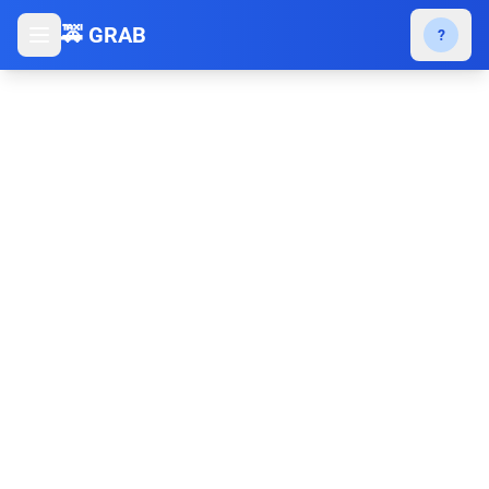
🚕 GRAB
?