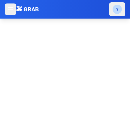
🚕 GRAB
?