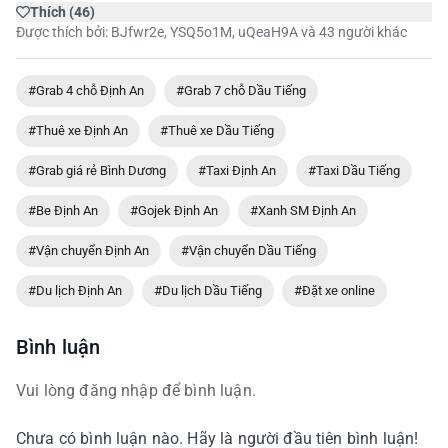
Thích
(
46
)
Được thích bởi:
BJfwr2e
,
YSQ5o1M
,
uQeaH9A
và 43 người khác
#Grab 4 chỗ Định An
#Grab 7 chỗ Dầu Tiếng
#Thuê xe Định An
#Thuê xe Dầu Tiếng
#Grab giá rẻ Bình Dương
#Taxi Định An
#Taxi Dầu Tiếng
#Be Định An
#Gojek Định An
#Xanh SM Định An
#Vận chuyển Định An
#Vận chuyển Dầu Tiếng
#Du lịch Định An
#Du lịch Dầu Tiếng
#Đặt xe online
Bình luận
Vui lòng đăng nhập để bình luận.
Chưa có bình luận nào. Hãy là người đầu tiên bình luận!