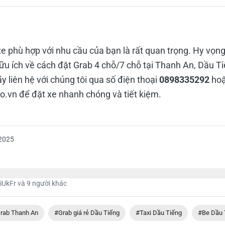
xe phù hợp với nhu cầu của bạn là rất quan trọng. Hy vọng
ữu ích về cách đặt Grab 4 chỗ/7 chỗ tại Thanh An, Dầu T
ãy liên hệ với chúng tôi qua số điện thoại
0898335292
hoặ
o.vn để đặt xe nhanh chóng và tiết kiệm.
2025
iUkFr
và 9 người khác
rab Thanh An
#Grab giá rẻ Dầu Tiếng
#Taxi Dầu Tiếng
#Be Dầu 