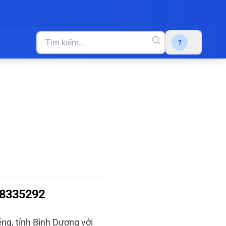
?
898335292
ng, tỉnh Bình Dương với