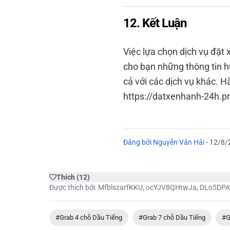
12. Kết Luận
Việc lựa chọn dịch vụ đặt 
cho bạn những thông tin h
cả với các dịch vụ khác. H
https://datxenhanh-24h.pr
Đăng bởi
Nguyễn Văn Hải
-
12/8/
Thích
(
12
)
Được thích bởi:
MfblszarfKKU
,
ocYJV8QHtwJa
,
DLo5DPA
#Grab 4 chỗ Dầu Tiếng
#Grab 7 chỗ Dầu Tiếng
#G