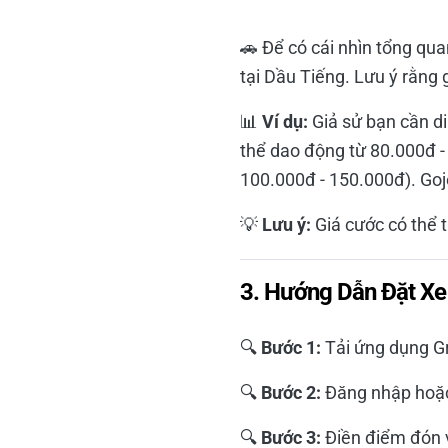
🚗 Để có cái nhìn tổng qua
tại Dầu Tiếng. Lưu ý rằng 
📊
Ví dụ:
Giả sử bạn cần di
thể dao động từ 80.000đ -
100.000đ - 150.000đ). Goje
💡
Lưu ý:
Giá cước có thể t
3. Hướng Dẫn Đặt Xe
🔍
Bước 1:
Tải ứng dụng Gr
🔍
Bước 2:
Đăng nhập hoặc
🔍
Bước 3:
Điền điểm đón v