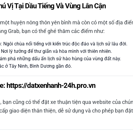
hú Vị Tại Dầu Tiếng Và Vùng Lân Cận
à một huyện nông thôn yên bình mà còn có một số địa điể
ằng Grab, bạn có thể ghé thăm các điểm như:
Ngôi chùa nổi tiếng với kiến trúc độc đáo và lịch sử lâu đời.
: Nơi lý tưởng để thư giãn và hòa mình với thiên nhiên.
Khám phá những dấu ấn lịch sử hào hùng của vùng đất này.
c ở Tây Ninh, Bình Dương gần đó.
e: https://datxenhanh-24h.pro.vn
ếp, bạn cũng có thể đặt xe thuận tiện qua website của chún
cấp giao diện thân thiện, dễ sử dụng và cho phép bạn đặt