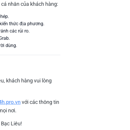
n cá nhân của khách hàng:
phép.
 kiến thức địa phương.
ánh các rủi ro.
Grab.
ười dùng.
êu, khách hàng vui lòng
4h.pro.vn
với các thông tin
mọi nơi.
 Bạc Liêu!