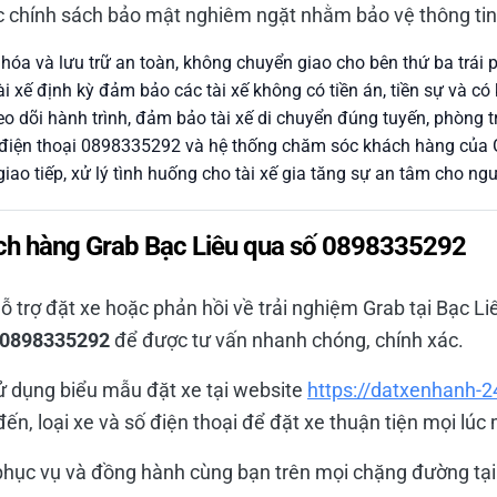
c chính sách bảo mật nghiêm ngặt nhằm bảo vệ thông ti
óa và lưu trữ an toàn, không chuyển giao cho bên thứ ba trái 
tài xế định kỳ đảm bảo các tài xế không có tiền án, tiền sự và có
o dõi hành trình, đảm bảo tài xế di chuyển đúng tuyến, phòng tr
 điện thoại 0898335292 và hệ thống chăm sóc khách hàng của 
iao tiếp, xử lý tình huống cho tài xế gia tăng sự an tâm cho ng
hách hàng Grab Bạc Liêu qua số 0898335292
ỗ trợ đặt xe hoặc phản hồi về trải nghiệm Grab tại Bạc Li
0898335292
để được tư vấn nhanh chóng, chính xác.
ử dụng biểu mẫu đặt xe tại website
https://datxenhanh-2
, loại xe và số điện thoại để đặt xe thuận tiện mọi lúc 
hục vụ và đồng hành cùng bạn trên mọi chặng đường tại