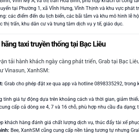
Bình, Vĩnh Mỹ A, và thị trấn Hòa Bình, phù hợp khách đi công tá
huyển tại Phường 1, xã Vĩnh Hưng, Vĩnh Thịnh và khu vực phát t
: các điểm đến du lịch biển, các bãi tắm và khu mô hình lễ hộ
 thị trấn, khu dân cư và trung tâm dịch vụ y tế, giáo dục.
hãng taxi truyền thống tại Bạc Liêu
vận tải hành khách ngày càng phát triển, Grab tại Bạc Liê
như Vinasun, XanhSM:
t:
Grab cho phép đặt xe qua app và hotline 0898335292, trong k
 tính giá tự động dựa trên khoảng cách và thời gian, giảm thiểu 
ung cấp cả dòng xe 4, 7 và 16 chỗ, phù hợp nhu cầu đa dạng; ta
 khách hàng đánh giá chất lượng dịch vụ, thúc đẩy tài xế phục
inh:
Bee, XanhSM cũng cung cấp nền tảng tương tự nhưng Grab 