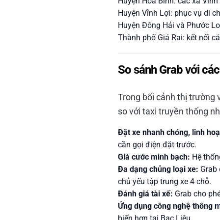
Huyện Hòa Bình: các xã Vĩnh 
Huyện Vĩnh Lợi: phục vụ di c
Huyện Đông Hải và Phước Long
Thành phố Giá Rai: kết nối các
So sánh Grab với các 
Trong bối cảnh thị trường 
so với taxi truyền thống 
Đặt xe nhanh chóng, linh hoạ
cần gọi điện đặt trước.
Giá cước minh bạch:
Hệ thống
Đa dạng chủng loại xe:
Grab c
chủ yếu tập trung xe 4 chỗ.
Đánh giá tài xế:
Grab cho phép
Ứng dụng công nghệ thông m
biến hơn tại Bạc Liêu.