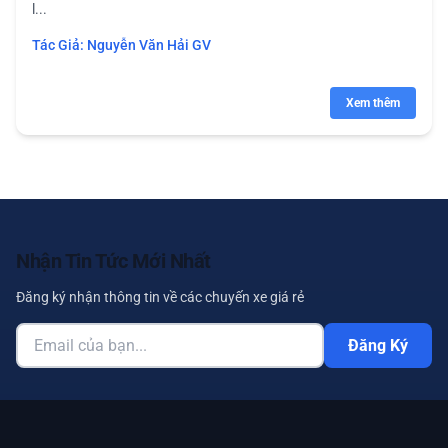
l...
Tác Giả:
Nguyễn Văn Hải GV
Xem thêm
Nhận Tin Tức Mới Nhất
Đăng ký nhận thông tin về các chuyến xe giá rẻ
Đăng Ký