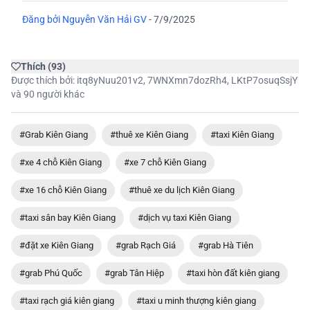
Đăng bởi
Nguyễn Văn Hải GV
-
7/9/2025
Thích
(
93
)
Được thích bởi:
itq8yNuu201v2
,
7WNXmn7dozRh4
,
LKtP7osuqSsjY
và 90 người khác
#Grab Kiên Giang
#thuê xe Kiên Giang
#taxi Kiên Giang
#xe 4 chỗ Kiên Giang
#xe 7 chỗ Kiên Giang
#xe 16 chỗ Kiên Giang
#thuê xe du lịch Kiên Giang
#taxi sân bay Kiên Giang
#dịch vụ taxi Kiên Giang
#đặt xe Kiên Giang
#grab Rạch Giá
#grab Hà Tiên
#grab Phú Quốc
#grab Tân Hiệp
#taxi hòn đất kiên giang
#taxi rạch giá kiên giang
#taxi u minh thượng kiên giang