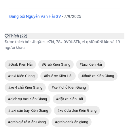
Đăng bởi
Nguyễn Văn Hải GV
-
7/9/2025
Thích
(
22
)
Được thích bởi:
JbqXeiuc7ld
,
7SlJ0V0USFk
,
cLqMOa0NU4o
và 19
người khác
#Grab Kiên Hải
#Grab Kiên Giang
#taxi Kiên Hải
#taxi Kiên Giang
#thuê xe Kiên Hải
#thuê xe Kiên Giang
#xe 4 chỗ Kiên Giang
#xe 7 chỗ Kiên Giang
#dịch vụ taxi Kiên Giang
#đặt xe Kiên Hải
#taxi sân bay Kiên Giang
#xe đưa đón Kiên Giang
#grab giá rẻ Kiên Giang
#grab car kiên giang