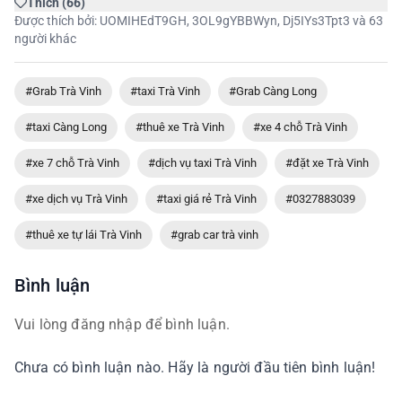
Thích
(
66
)
Được thích bởi:
UOMIHEdT9GH
,
3OL9gYBBWyn
,
Dj5IYs3Tpt3
và 63
người khác
#Grab Trà Vinh
#taxi Trà Vinh
#Grab Càng Long
#taxi Càng Long
#thuê xe Trà Vinh
#xe 4 chỗ Trà Vinh
#xe 7 chỗ Trà Vinh
#dịch vụ taxi Trà Vinh
#đặt xe Trà Vinh
#xe dịch vụ Trà Vinh
#taxi giá rẻ Trà Vinh
#0327883039
#thuê xe tự lái Trà Vinh
#grab car trà vinh
Bình luận
Vui lòng đăng nhập để bình luận.
Chưa có bình luận nào. Hãy là người đầu tiên bình luận!