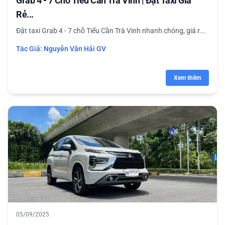
Grab 4 - 7 Chỗ Tiểu Cần Trà Vinh | Đặt Taxi Giá
Rẻ...
Đặt taxi Grab 4 - 7 chỗ Tiểu Cần Trà Vinh nhanh chóng, giá r...
Tác Giả:
Nguyễn Văn Hải GV
Xem thêm
05/09/2025