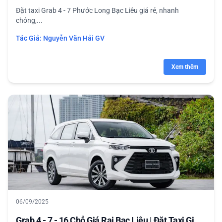
Đặt taxi Grab 4 - 7 Phước Long Bạc Liêu giá rẻ, nhanh
chóng,...
Tác Giả:
Nguyễn Văn Hải GV
Xem thêm
06/09/2025
Grab 4 - 7 - 16 Chỗ Giá Rai Bạc Liêu | Đặt Taxi Gi...