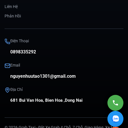
Liên Hệ
Phản Hồi
Điện Thoại
0898335292
Email
nguyenhuutao1301@gmail.com
Địa Chỉ
681 Bui Van Hoa, Bien Hoa ,Dong Nai
©
2026
Grab Taxi - Đặt Xe Grab 4 Chỗ, 7 Chỗ, Giao Hàng, Xe Máy
.