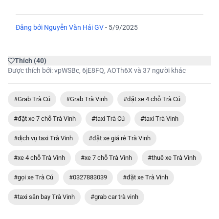
Đăng bởi
Nguyễn Văn Hải GV
-
5/9/2025
Thích
(
40
)
Được thích bởi:
vpWSBc
,
6jE8FQ
,
AOTh6X
và 37 người khác
#Grab Trà Cú
#Grab Trà Vinh
#đặt xe 4 chỗ Trà Cú
#đặt xe 7 chỗ Trà Vinh
#taxi Trà Cú
#taxi Trà Vinh
#dịch vụ taxi Trà Vinh
#đặt xe giá rẻ Trà Vinh
#xe 4 chỗ Trà Vinh
#xe 7 chỗ Trà Vinh
#thuê xe Trà Vinh
#gọi xe Trà Cú
#0327883039
#đặt xe Trà Vinh
#taxi sân bay Trà Vinh
#grab car trà vinh