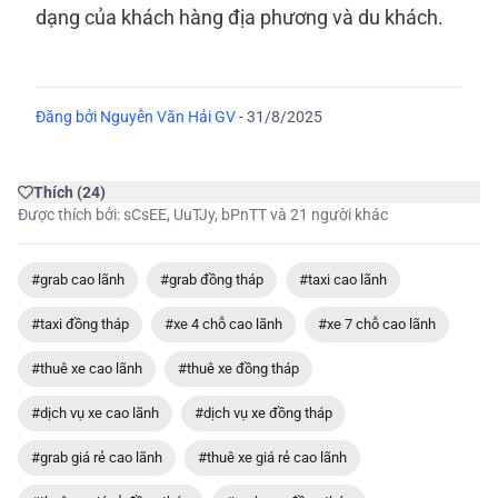
dạng của khách hàng địa phương và du khách.
Đăng bởi
Nguyễn Văn Hải GV
-
31/8/2025
Thích
(
24
)
Được thích bởi:
sCsEE
,
UuTJy
,
bPnTT
và 21 người khác
#grab cao lãnh
#grab đồng tháp
#taxi cao lãnh
#taxi đồng tháp
#xe 4 chỗ cao lãnh
#xe 7 chỗ cao lãnh
#thuê xe cao lãnh
#thuê xe đồng tháp
#dịch vụ xe cao lãnh
#dịch vụ xe đồng tháp
#grab giá rẻ cao lãnh
#thuê xe giá rẻ cao lãnh