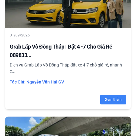
01/09/2025
Grab Lấp Vò Đồng Tháp | Đặt 4 -7 Chỗ Giá Rẻ
089833...
Dịch vụ Grab Lấp Vò Đồng Tháp đặt xe 4-7 chỗ giá rẻ, nhanh
c...
Tác Giả:
Nguyễn Văn Hải GV
Xem thêm