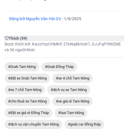
Đăng bởi
Nguyễn Văn Hải GV
-
1/9/2025
Thích
(
59
)
Được thích bởi:
KwzzYxyCHMKP
,
2TsWq8kr6sh7
,
DJJFqPYlWZME
và 56 người khác
#Grab Tam Nông
#Grab Đồng Tháp
#đặt xe Grab Tam Nông
#xe 4 chỗ Tam Nông
#xe 7 chỗ Tam Nông
#dịch vụ xe Tam Nông
#cho thuê xe Tam Nông
#xe giá rẻ Tam Nông
#đặt xe giá rẻ Đồng Tháp
#taxi Tam Nông
#dịch vụ vận chuyển Tam Nông
#grab car đồng tháp