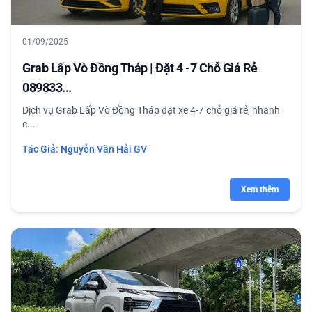
01/09/2025
Grab Lấp Vò Đồng Tháp | Đặt 4 -7 Chỗ Giá Rẻ
089833...
Dịch vụ Grab Lấp Vò Đồng Tháp đặt xe 4-7 chỗ giá rẻ, nhanh
c...
Tác Giả:
Nguyễn Văn Hải GV
Xem thêm