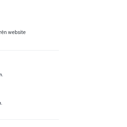
.
trên website
n.
h.