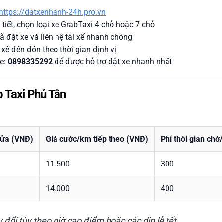
https://datxenhanh-24h.pro.vn
tiết, chọn loại xe GrabTaxi 4 chỗ hoặc 7 chỗ
ã đặt xe và liên hệ tài xế nhanh chóng
 xế đến đón theo thời gian định vị
ne:
0898335292
để được hỗ trợ đặt xe nhanh nhất
b Taxi Phú Tân
cửa (VNĐ)
Giá cước/km tiếp theo (VNĐ)
Phí thời gian ch
11.500
300
14.000
400
 đổi tùy theo giờ cao điểm hoặc các dịp lễ tết.