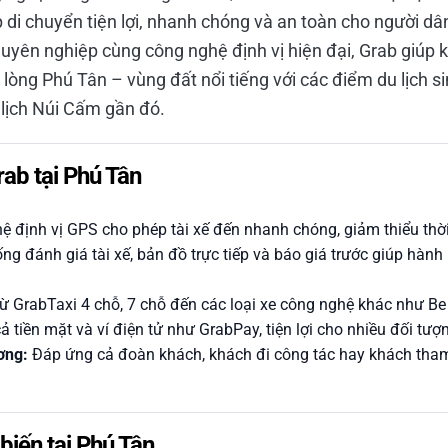
 di chuyển tiện lợi, nhanh chóng và an toàn cho người d
huyên nghiệp cùng công nghệ định vị hiện đại, Grab giúp 
 lòng Phú Tân – vùng đất nổi tiếng với các điểm du lịch s
lịch Núi Cấm gần đó.
rab tại Phú Tân
 định vị GPS cho phép tài xế đến nhanh chóng, giảm thiểu thời
ng đánh giá tài xế, bản đồ trực tiếp và báo giá trước giúp hàn
ừ GrabTaxi 4 chỗ, 7 chỗ đến các loại xe công nghệ khác như B
ả tiền mặt và ví điện tử như GrabPay, tiện lợi cho nhiều đối tư
ơng:
Đáp ứng cả đoàn khách, khách đi công tác hay khách tha
biến tại Phú Tân