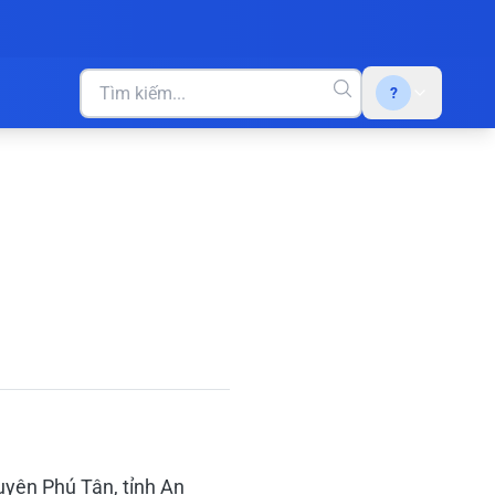
?
uyện Phú Tân, tỉnh An