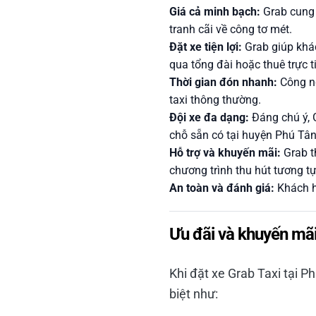
Giá cả minh bạch:
Grab cung 
tranh cãi về công tơ mét.
Đặt xe tiện lợi:
Grab giúp khác
qua tổng đài hoặc thuê trực t
Thời gian đón nhanh:
Công ng
taxi thông thường.
Đội xe đa dạng:
Đáng chú ý, G
chỗ sẵn có tại huyện Phú Tân
Hỗ trợ và khuyến mãi:
Grab t
chương trình thu hút tương tự
An toàn và đánh giá:
Khách hà
Ưu đãi và khuyến mã
Khi đặt xe Grab Taxi tại P
biệt như: