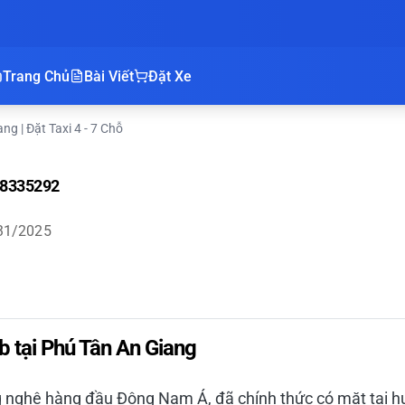
Trang Chủ
Bài Viết
Đặt Xe
g | Đặt Taxi 4 - 7 Chỗ
898335292
31/2025
ab tại Phú Tân An Giang
g nghệ hàng đầu Đông Nam Á, đã chính thức có mặt tại h