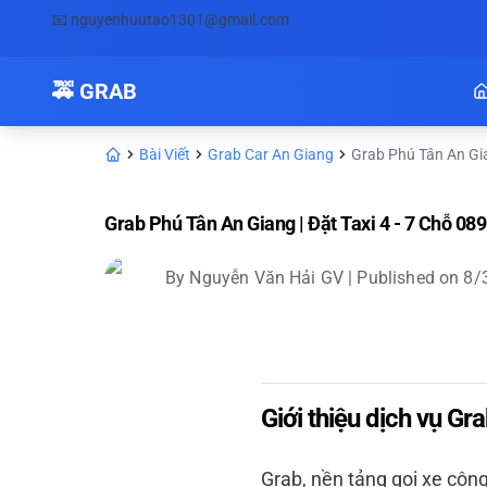
📧
nguyenhuutao1301@gmail.com
🚕 GRAB
Bài Viết
Grab Car An Giang
Grab Phú Tân An Gian
Grab Phú Tân An Giang | Đặt Taxi 4 - 7 Chỗ 0
By
Nguyễn Văn Hải GV
| Published on
8/
Giới thiệu dịch vụ Gr
Grab, nền tảng gọi xe côn