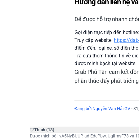
Hướng dẫn liên hệ và
Để được hỗ trợ nhanh chón
Gọi điện trực tiếp đến hotline
Truy cập website:
https://da
điểm đến, loại xe, số điện tho
Tra cứu thêm thông tin về dị
được minh bạch tại website.
Grab Phú Tân cam kết đồng
phần thúc đẩy phát triển g
Đăng bởi
Nguyễn Văn Hải GV
-
31
Thích
(
13
)
Được thích bởi:
vA5NyBUUP
,
adlEdePbw
,
UgifmsF73
và 1