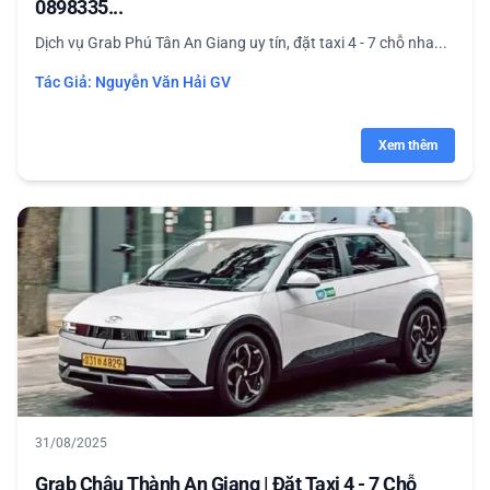
0898335...
Dịch vụ Grab Phú Tân An Giang uy tín, đặt taxi 4 - 7 chỗ nha...
Tác Giả:
Nguyễn Văn Hải GV
Xem thêm
31/08/2025
Grab Châu Thành An Giang | Đặt Taxi 4 - 7 Chỗ