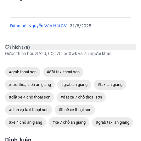
Đăng bởi
Nguyễn Văn Hải GV
-
31/8/2025
Thích
(
78
)
Được thích bởi:
zIA2J
,
0QT7C
,
o6Xwk
và 75 người khác
#grab thoại sơn
#đặt taxi thoại sơn
#taxi thoại sơn an giang
#grab an giang
#taxi an giang
#đặt xe 4 chỗ thoại sơn
#đặt xe 7 chỗ thoại sơn
#dịch vụ taxi thoại sơn
#thuê xe thoại sơn
#xe 4 chỗ an giang
#xe 7 chỗ an giang
#grab taxi an giang
Bình luận