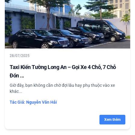
28/07/2025
Taxi Kiến Tường Long An – Gọi Xe 4 Chỗ, 7 Chỗ
Đón ...
Giờ đây, bạn không cần chờ đợi lâu hay phụ thuộc vào xe
khác...
Tác Giả:
Nguyễn Văn Hải
Xem thêm