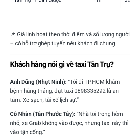
Tân Trụ → Cần Giuộc
1h
320.0
📌 Giá linh hoạt theo thời điểm và số lượng người
– có hỗ trợ ghép tuyến nếu khách đi chung.
Khách hàng nói gì về taxi Tân Trụ?
Anh Dũng (Nhựt Ninh):
“Tôi đi TP.HCM khám
bệnh hằng tháng, đặt taxi 0898335292 là an
tâm. Xe sạch, tài xế lịch sự.”
Cô Nhàn (Tân Phước Tây):
“Nhà tôi trong hẻm
nhỏ, xe Grab không vào được, nhưng taxi này thì
vào tận cổng.”