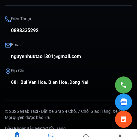
Điện Thoại
0898335292
Email
nguyenhuutao1301@gmail.com
Địa Chỉ
681 Bui Van Hoa, Bien Hoa ,Dong Nai
©
2026
Grab Taxi - Đặt Xe Grab 4 Chỗ, 7 Chỗ, Giao Hàng, Xe Máy
.
Mọi quyền được bảo lưu.
Điều Khoản
Bảo Mật
Sơ Đồ Trang