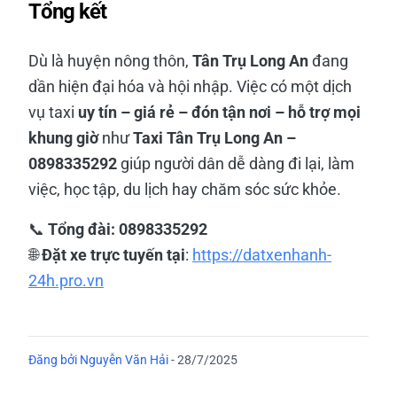
Tổng kết
Dù là huyện nông thôn,
Tân Trụ Long An
đang
dần hiện đại hóa và hội nhập. Việc có một dịch
vụ taxi
uy tín – giá rẻ – đón tận nơi – hỗ trợ mọi
khung giờ
như
Taxi Tân Trụ Long An –
0898335292
giúp người dân dễ dàng đi lại, làm
việc, học tập, du lịch hay chăm sóc sức khỏe.
📞
Tổng đài: 0898335292
🌐
Đặt xe trực tuyến tại
:
https://datxenhanh-
24h.pro.vn
Đăng bởi
Nguyễn Văn Hải
-
28/7/2025