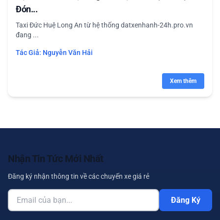
Đón...
Taxi Đức Huệ Long An từ hệ thống datxenhanh-24h.pro.vn
đang ...
Tác Giả:
Nguyễn Văn Hải
Xem thêm
Nhận Tin Tức Mới Nhất
Đăng ký nhận thông tin về các chuyến xe giá rẻ
Đăng Ký