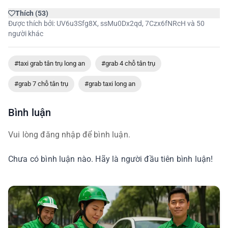
Thích
(
53
)
Được thích bởi:
UV6u3Sfg8X
,
ssMu0Dx2qd
,
7Czx6fNRcH
và 50
người khác
#taxi grab tân trụ long an
#grab 4 chỗ tân trụ
#grab 7 chỗ tân trụ
#grab taxi long an
Bình luận
Vui lòng đăng nhập để bình luận.
Chưa có bình luận nào. Hãy là người đầu tiên bình luận!