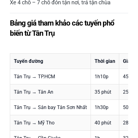
Xe 4 chỗ – 7 chỗ đón tận nơi, trả tận chùa
Bảng giá tham khảo các tuyến phổ
biến từ Tân Trụ
Tuyến đường
Thời gian
Giá từ 
Tân Trụ → TP.HCM
1h10p
450.0
Tân Trụ → Tân An
35 phút
250.0
Tân Trụ → Sân bay Tân Sơn Nhất
1h30p
500.0
Tân Trụ → Mỹ Tho
40 phút
280.0