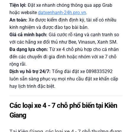
Tiện lợi:
Đặt xe nhanh chóng thông qua app Grab
hoặc website
datxenhanh-24h.pro.vn
.
An toàn:
Xe được kiểm định định kỳ, tài xế có nhiều
kinh nghiệm và được đào tạo bài bản.
Giá cả minh bạch:
Giá cước rõ ràng và cạnh tranh so
với các hãng xe đối thủ như Bee, Vinasun, Xanh SM.
Đa dạng lựa chọn:
Từ xe 4 chỗ phù hợp cho cá nhân
đến các chuyến đi gia đình hoặc nhóm với xe 7 chỗ
rộng rãi.
Dịch vụ hỗ trợ 24/7:
Tổng đài đặt xe 0898335292
luôn sẵn sàng phục vụ mọi nhu cầu đặt xe khẩn cấp
hay lịch trình đặc biệt.
Các loại xe 4 - 7 chỗ phổ biến tại Kiên
Giang
Tại Kiên Giang, các loại xe 4 - 7 chỗ thường được