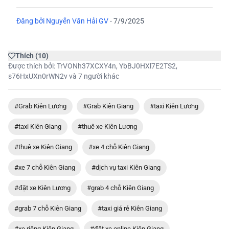
Đăng bởi
Nguyễn Văn Hải GV
-
7/9/2025
Thích
(
10
)
Được thích bởi:
TrVONh37XCXY4n
,
YbBJ0HXl7E2TS2
,
s76HxUXn0rWN2v
và 7 người khác
#Grab Kiên Lương
#Grab Kiên Giang
#taxi Kiên Lương
#taxi Kiên Giang
#thuê xe Kiên Lương
#thuê xe Kiên Giang
#xe 4 chỗ Kiên Giang
#xe 7 chỗ Kiên Giang
#dịch vụ taxi Kiên Giang
#đặt xe Kiên Lương
#grab 4 chỗ Kiên Giang
#grab 7 chỗ Kiên Giang
#taxi giá rẻ Kiên Giang
#xe riêng Kiên Giang
#đặt xe online Kiên Giang